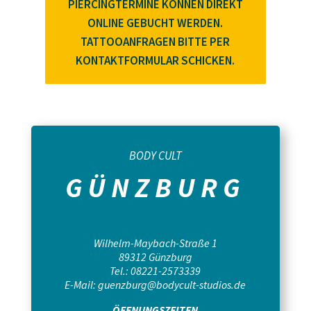
PIERCINGTERMINE KÖNNEN DIREKT
ONLINE GEBUCHT WERDEN.
TATTOOANFRAGEN BITTE PER
KONTAKTFORMULAR SCHICKEN.
BODY CULT
GÜNZBURG
Wilhelm-Maybach-Straße 1
89312 Günzburg
Tel.: 08221-2573339
E-Mail:
guenzburg@bodycult-studios.de
ÖFFNUNGSZEITEN